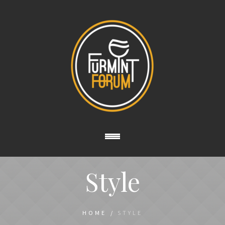
Style
HOME
/
STYLE