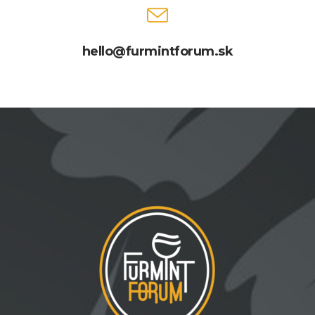
hello@furmintforum.sk