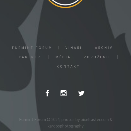
FURMINT FORUM
VINÁRI
ARCHÍV
PARTNERI
MÉDIÁ
ZDRUŽENIE
KONTAKT
Furmint Forum © 2024, photos by pixeltaster.com &
kardosphotography