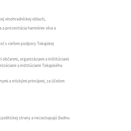
j vinohradníckej oblasti,
a a prezentácia harmónie vína a
osť s cieľom podpory Tokajskej
 občanmi, organizáciami a inštitúciami
nizáciami a inštitúciami Tokajského
lnymi a etickými princípmi, za účelom
j politickej strany a nezastupujú žiadnu