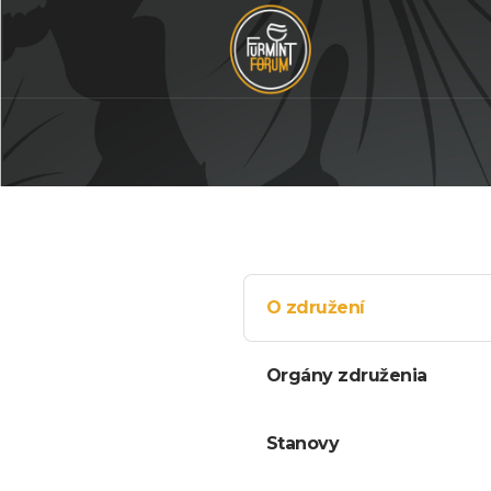
O združení
Orgány združenia
Stanovy