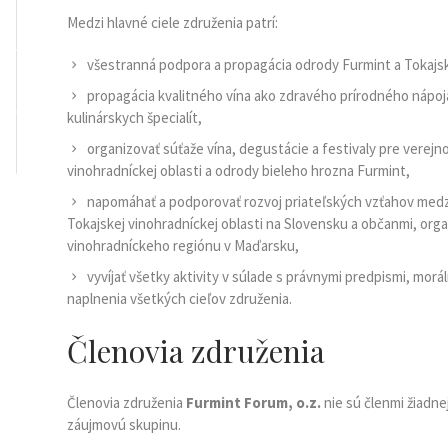
Medzi hlavné ciele združenia patrí:
všestranná podpora a propagácia odrody Furmint a Tokajske
propagácia kvalitného vína ako zdravého prírodného nápoj
kulinárskych špecialít,
organizovať súťaže vína, degustácie a festivaly pre verejn
vinohradníckej oblasti a odrody bieleho hrozna Furmint,
napomáhať a podporovať rozvoj priateľských vzťahov medzi
Tokajskej vinohradníckej oblasti na Slovensku a občanmi, orga
vinohradníckeho regiónu v Maďarsku,
vyvíjať všetky aktivity v súlade s právnymi predpismi, morá
naplnenia všetkých cieľov združenia.
Členovia združenia
Členovia združenia
Furmint Forum, o.z.
nie sú členmi žiadne
záujmovú skupinu.