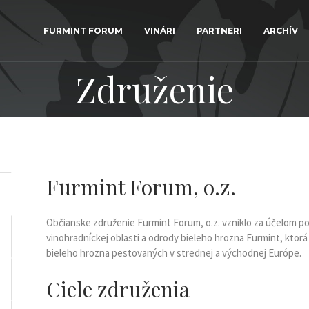
FURMINT FORUM
VINÁRI
PARTNERI
ARCHÍV
Združenie
Furmint Forum, o.z.
Občianske združenie Furmint Forum, o.z. vzniklo za účelom p
vinohradníckej oblasti a odrody bieleho hrozna Furmint, ktor
bieleho hrozna pestovaných v strednej a východnej Európe.
Ciele združenia