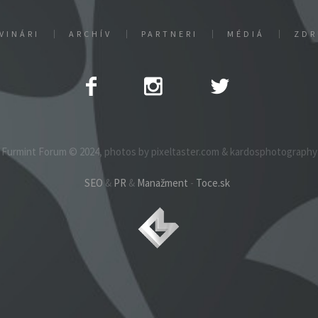
VINÁRI
ARCHÍV
PARTNERI
MÉDIÁ
ZDR
Furmint Forum © 2024, photos by pixeltaster.com & kardosphotography
SEO
&
PR
&
Manažment
-
Toce.sk