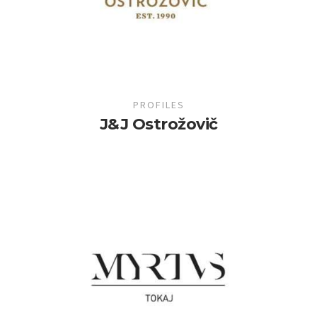
PROFILES
J&J Ostrožovič