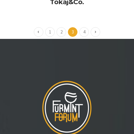
Tokaj&Co.
1
2
3
4