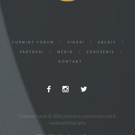
FURMINT FORUM
VINÁRI
ARCHÍV
PARTNERI
MÉDIÁ
ZDRUŽENIE
KONTAKT
Furmint Forum © 2024, photos by pixeltaster.com &
kardosphotography