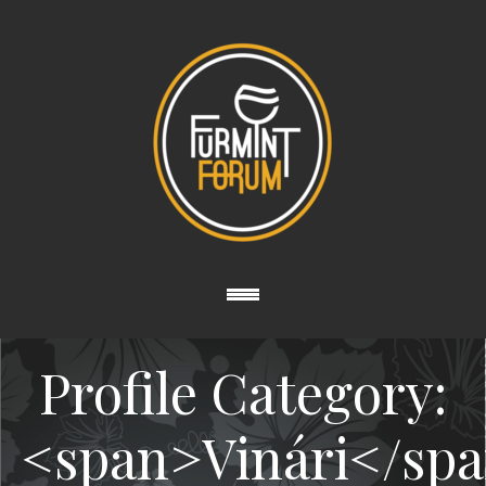
Profile Category:
<span>Vinári</sp