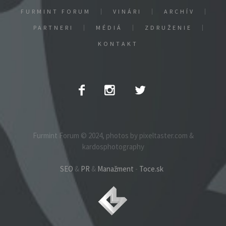
FURMINT FORUM
VINÁRI
ARCHÍV
PARTNERI
MÉDIÁ
ZDRUŽENIE
KONTAKT
Furmint Forum © 2024, photos by pixeltaster.com &
kardosphotography
SEO
&
PR
&
Manažment
-
Toce.sk