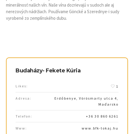
minerálnosť našich vín. Naše vína dozrievajú v sudoch ale aj
nerezových nádržiach. Používame Göncké a Szerednye-i sudy
vyrobené zo zemplínského dubu.
Budaházy- Fekete Kúria
Likes:
1
Adresa:
Erdőbenye, Vörösmarty utca 4,
Maďarsko
Telefon:
+36 30 860 6261
Www:
www.bfk-tokaj.hu