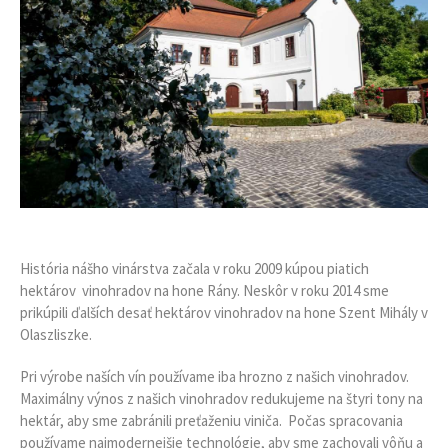
História nášho vinárstva začala v roku 2009 kúpou piatich
hektárov vinohradov na hone Rány. Neskôr v roku 2014 sme
prikúpili ďalších desať hektárov vinohradov na hone Szent Mihály v
Olaszliszke.
Pri výrobe naších vín používame iba hrozno z našich vinohradov.
Maximálny výnos z našich vinohradov redukujeme na štyri tony na
hektár, aby sme zabránili preťaženiu viniča. Počas spracovania
používame najmodernejšie technológie, aby sme zachovali vôňu a